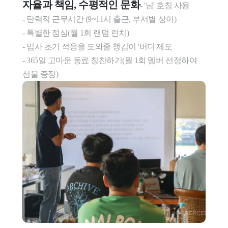
자율과 책임, 수평적인 문화
- '님' 호칭 사용

- 탄력적 근무시간 (9~11시 출근, 부서별 상이)

- 특별한 점심(월 1회 랜덤 런치)

- 입사 초기 적응을 도와줄 챙김이 '버디'제도

- 365일 고마운 동료 칭찬하기(월 1회 멤버 선정하여 
선물 증정)