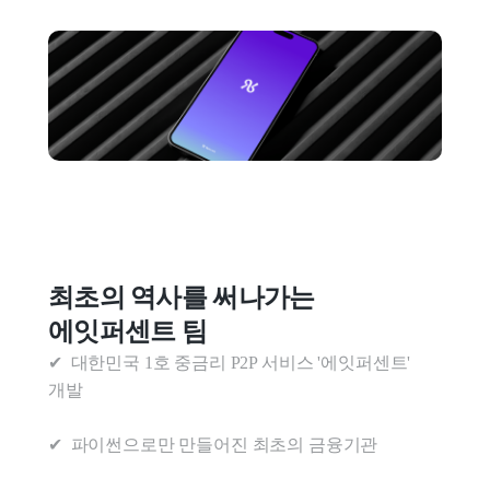
최초의 역사를 써나가는 
에잇퍼센트 팀
✔  대한민국 1호 중금리 P2P 서비스 '에잇퍼센트' 
개발

✔  파이썬으로만 만들어진 최초의 금융기관
